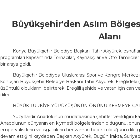
Büyükşehir'den Aslım Bölges
Alanı
Konya Büyükşehir Belediye Başkanı Tahir Akyürek, esnaflara
programları kapsamında Tornacılar, Kaynakçılar ve Oto Tamirciler 
bir araya geldi.
Büyükşehir Belediyesi Uluslararası Spor ve Kongre Merke
konuşan Büyükşehir Belediye Başkanı Tahir Akyürek, Ereğlideki ş
üzüntülü olduklarını belirterek, Ereğlili şehide ve vatan için can 
diledi.
BÜYÜK TÜRKİYE YÜRÜYÜŞÜNÜN ÖNÜNÜ KESMEYE ÇAL
Yüzyıllardır Anadolunun müdafaasında şehitler verildiğini
Anadolunun dünyanın en kıymetli bölgelerinden olduğunu, onun 
emperyalistlerin ve işgalcilerin her zaman hedefi olduğunu dile 
devam ettiğini kaydeden Başkan Akyürek, Bugün Irakta, Suriyede,