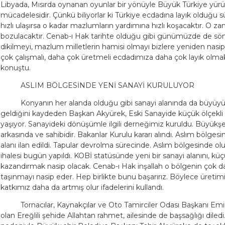
Libyada, Mısırda oynanan oyunlar bir yönüyle Büyük Türkiye 
mücadelesidir. Çünkü biliyorlar ki Türkiye ecdadına layık olduğu s
hızlı ulaşırsa o kadar mazlumların yardımına hızlı koşacaktır. O
bozulacaktır. Cenab-ı Hak tarihte olduğu gibi günümüzde de söm
dikilmeyi, mazlum milletlerin hamisi olmayı bizlere yeniden nasip
çok çalışmalı, daha çok üretmeli ecdadımıza daha çok layık olmak
konuştu.
ASLIM BÖLGESİNDE YENİ SANAYİ KURULUYOR
Konyanın her alanda olduğu gibi sanayi alanında da büyüyüp
geldiğini kaydeden Başkan Akyürek, Eski Sanayide küçük ölçekli s
yaşıyor. Sanayideki dönüşümle ilgili derneğimiz kuruldu. Büyükş
arkasında ve sahibidir. Bakanlar Kurulu kararı alındı. Aslım bölgesi
alanı ilan edildi. Tapular devrolma sürecinde. Aslım bölgesinde ol
ihalesi bugün yapıldı. KOBİ statüsünde yeni bir sanayi alanını, küç
kazandırmak nasip olacak. Cenab-ı Hak inşallah o bölgenin çok d
taşınmayı nasip eder. Hep birlikte bunu başarırız. Böylece üreti
katkımız daha da artmış olur ifadelerini kullandı.
Tornacılar, Kaynakçılar ve Oto Tamirciler Odası Başkanı Emin
olan Ereğlili şehide Allahtan rahmet, ailesinde de başsağlığı dil