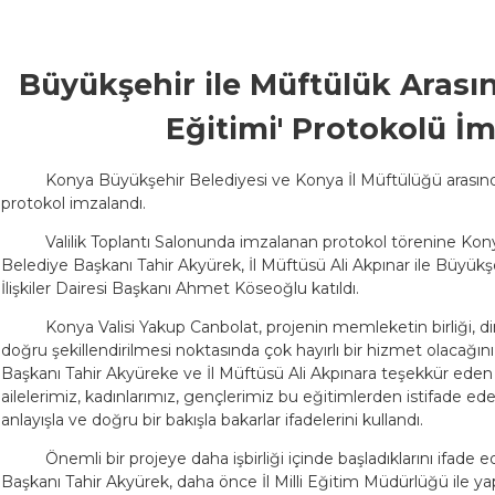
Büyükşehir ile Müftülük Arasın
Eğitimi' Protokolü İ
Konya Büyükşehir Belediyesi ve Konya İl Müftülüğü arasında 
protokol imzalandı.
Valilik Toplantı Salonunda imzalanan protokol törenine Kon
Belediye Başkanı Tahir Akyürek, İl Müftüsü Ali Akpınar ile Büyükş
İlişkiler Dairesi Başkanı Ahmet Köseoğlu katıldı.
Konya Valisi Yakup Canbolat, projenin memleketin birliği, dir
doğru şekillendirilmesi noktasında çok hayırlı bir hizmet olacağı
Başkanı Tahir Akyüreke ve İl Müftüsü Ali Akpınara teşekkür eden 
ailelerimiz, kadınlarımız, gençlerimiz bu eğitimlerden istifade ed
anlayışla ve doğru bir bakışla bakarlar ifadelerini kullandı.
Önemli bir projeye daha işbirliği içinde başladıklarını ifad
Başkanı Tahir Akyürek, daha önce İl Milli Eğitim Müdürlüğü ile yap