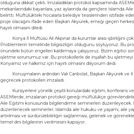
olduğuna dikkat çekti. İmzaladıkları protokol kapsamında ASEMl
mekanlarındaki bayanlara, yaz aylarında da gençlere İslamda Aile 
belirtti. Müftülükteki hocalarla belediye tesislerinden istifade ed
proje olacağını ifade eden Başkan Akyürek, emeği geçen herkes
hayırlı olmasını diledi.
Konya İl Müftüsü Ali Akpınar da kurumlar arası işbirliğini ç
Problemlerin temelinde bilgisizliğin olduğunu söylüyoruz. Bu proj
önündeki bütün engelleri kaldırmaya çalışıyoruz. Bizim eğitici s
işletme sorunumuz var. Bu protokollerle de inşallah bu işletmeyi
Konyamız ve halkımız için hayırlı olmasını diliyorum dedi.
Konuşmaların ardından Vali Canbolat, Başkan Akyürek ve İl
geçirecek protokolleri imzaladı.
Kursiyerlere yönelik çeşitli konulardaki eğitim, konferans
ASEMlerde, imzalanan protokol gereği müftülükçe görevlendirilec
Aile Eğitimi konusunda bilgilendirme seminerleri düzenleyecek. 
düzenlenecek seminerler; İslamda aile hukuku ve yaşamı, aile ya
artırılması ve sürdürülebilirliğin sağlanması, gelenek ve görenekle
temel dini bilgilerinin verilmesini kapsıyor.