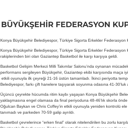
BÜYÜKŞEHİR FEDERASYON KUP
Konya Büyükşehir Belediyespor, Türkiye Sigorta Erkekler Federasyon Ku
Konya Büyükşehir Belediyespor, Türkiye Sigorta Erkekler Federasyon Ku
rakiplerinden biri olan Gaziantep Basketbol ile karşı karşıya geldi.
Basketbol Gelişim Merkezi Milli Takımlar Salonu’nda oynanan mücadelede
performans sergileyen Büyükşehir, Gaziantep ekibi karşısında maça iyi b
etkili oyunuyla ilk çeyreği 21-16 üstün tamamladı. İkinci periyotta te
Belediyespor, farkı çift hanelere taşıyarak soyunma odasına 41-30’luk av
Üçüncü çeyrekte hücumda ritim kaybı yaşayan Konya Büyükşehir Beled
yaklaşmasına engel olamasa da final periyoduna 48-46’lık skorla önde 
Oğulcan Baykan ve Chris Coffey’in etkili oyunuyla yeniden kontrolü ele 
tanımadı ve parkeden 70-59 galip ayrıldı.
Basketbol çevrelerince “erken final” olarak nitelendirilen bu zorlu kar