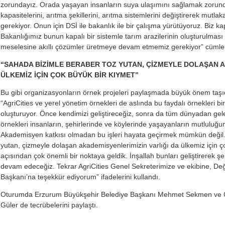
zorundayız. Orada yaşayan insanların suya ulaşımını sağlamak zorunda
kapasitelerini, arıtma şekillerini, arıtma sistemlerini değiştirerek mut
gerekiyor. Onun için DSİ ile bakanlık ile bir çalışma yürütüyoruz. Biz k
Bakanlığımız bunun kapalı bir sistemle tarım arazilerinin oluşturulması il
meselesine akıllı çözümler üretmeye devam etmemiz gerekiyor” cümlele
“SAHADA BİZİMLE BERABER TOZ YUTAN, ÇİZMEYLE DOLAŞAN A
ÜLKEMİZ İÇİN ÇOK BÜYÜK BİR KIYMET”
Bu gibi organizasyonların örnek projeleri paylaşmada büyük önem taşı
“AgriCities ve yerel yönetim örnekleri de aslında bu faydalı örnekleri b
oluşturuyor. Önce kendimizi geliştireceğiz, sonra da tüm dünyadan gelen
örnekleri insanların, şehirlerinde ve köylerinde yaşayanların mutluluğu
Akademisyen katkısı olmadan bu işleri hayata geçirmek mümkün değil.
yutan, çizmeyle dolaşan akademisyenlerimizin varlığı da ülkemiz için çok
açısından çok önemli bir noktaya geldik. İnşallah bunları geliştirerek
devam edeceğiz. Tekrar AgriCities Genel Sekreterimize ve ekibine, De
Başkanı’na teşekkür ediyorum” ifadelerini kullandı.
Oturumda Erzurum Büyükşehir Belediye Başkanı Mehmet Sekmen ve Or
Güler de tecrübelerini paylaştı.