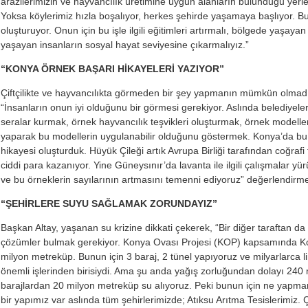
arazilerimizin ve hayvancılık üretimine uygun alanların bulunduğu yer
Yoksa köylerimiz hızla boşalıyor, herkes şehirde yaşamaya başlıyor. Bu 
oluşturuyor. Onun için bu işle ilgili eğitimleri artırmalı, bölgede yaşaya
yaşayan insanların sosyal hayat seviyesine çıkarmalıyız.”
“KONYA ÖRNEK BAŞARI HİKAYELERİ YAZIYOR”
Çiftçilikte ve hayvancılıkta görmeden bir şey yapmanın mümkün olmadı
“İnsanların onun iyi olduğunu bir görmesi gerekiyor. Aslında belediyele
seralar kurmak, örnek hayvancılık teşvikleri oluşturmak, örnek modell
yaparak bu modellerin uygulanabilir olduğunu göstermek. Konya’da bu
hikayesi oluşturduk. Hüyük Çileği artık Avrupa Birliği tarafından coğrafi 
ciddi para kazanıyor. Yine Güneysınır’da lavanta ile ilgili çalışmalar y
ve bu örneklerin sayılarının artmasını temenni ediyoruz” değerlendirme
“ŞEHİRLERE SUYU SAĞLAMAK ZORUNDAYIZ”
Başkan Altay, yaşanan su krizine dikkati çekerek, “Bir diğer taraftan da
çözümler bulmak gerekiyor. Konya Ovası Projesi (KOP) kapsamında Ko
milyon metreküp. Bunun için 3 baraj, 2 tünel yapıyoruz ve milyarlarca l
önemli işlerinden birisiydi. Ama şu anda yağış zorluğundan dolayı 24
barajlardan 20 milyon metreküp su alıyoruz. Peki bunun için ne yapma
bir yapımız var aslında tüm şehirlerimizde; Atıksu Arıtma Tesislerimiz.