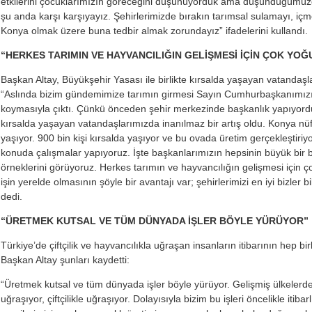
etkilerini çocuklarımızın göreceğini düşünüyorduk ama düşündüğümüzde
şu anda karşı karşıyayız. Şehirlerimizde bırakın tarımsal sulamayı, içme
Konya olmak üzere buna tedbir almak zorundayız” ifadelerini kullandı.
“HERKES TARIMIN VE HAYVANCILIĞIN GELİŞMESİ İÇİN ÇOK YOĞ
Başkan Altay, Büyükşehir Yasası ile birlikte kırsalda yaşayan vatandaş
“Aslında bizim gündemimize tarımın girmesi Sayın Cumhurbaşkanımızın
koymasıyla çıktı. Çünkü önceden şehir merkezinde başkanlık yapıyorduk
kırsalda yaşayan vatandaşlarımızda inanılmaz bir artış oldu. Konya nüfu
yaşıyor. 900 bin kişi kırsalda yaşıyor ve bu ovada üretim gerçekleştiriyo
konuda çalışmalar yapıyoruz. İşte başkanlarımızın hepsinin büyük bir b
örneklerini görüyoruz. Herkes tarımın ve hayvancılığın gelişmesi için ç
işin yerelde olmasının şöyle bir avantajı var; şehirlerimizi en iyi bizler
dedi.
“ÜRETMEK KUTSAL VE TÜM DÜNYADA İŞLER BÖYLE YÜRÜYOR”
Türkiye’de çiftçilik ve hayvancılıkla uğraşan insanların itibarının hep bir
Başkan Altay şunları kaydetti:
“Üretmek kutsal ve tüm dünyada işler böyle yürüyor. Gelişmiş ülkelerde
uğraşıyor, çiftçilikle uğraşıyor. Dolayısıyla bizim bu işleri öncelikle itiba