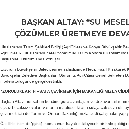
BAŞKAN ALTAY: “SU MESEL
ÇÖZÜMLER ÜRETMEYE DEVA
Uluslararası Tarım Şehirleri Birliği (AgriCities) ve Konya Büyükşehir Be
AgriCities 6. Uluslararası Yerel Yönetimler Tarım Kongresi kapsamınd
Başkanları Oturumu’nda konuştu.
Erzurum Büyükşehir Belediyesi ev sahipliğinde Necip Fazıl Kısakürek 
Büyükşehir Belediye Başkanları Oturumu, AgriCities Genel Sekreteri Do
moderatörlüğünde gerçekleştirildi.
“ZORULUKLARI FIRSATA ÇEVİRMEK İÇİN BAKANLIĞIMIZLA CİDD
Başkan Altay, her şehrin kendine göre avantajları ve dezavantajlarını
uçsuz bucaksız ovaları var ama maalesef ki onu sulayacak suyu olmayan 
çevirmek için de Tarım ve Orman Bakanlığımızla ciddi çalışmalar yapıy
Özellikle iklim değişikliği konusunun hayatı etkileyecek bir hale geldi