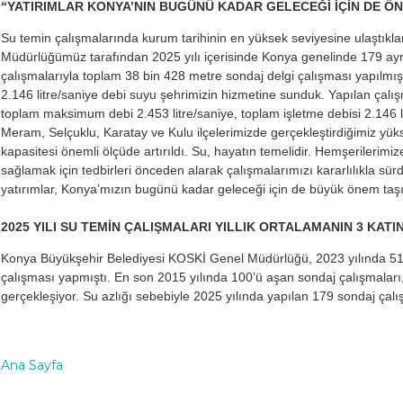
“YATIRIMLAR KONYA’NIN BUGÜNÜ KADAR GELECEĞİ İÇİN DE ÖN
Su temin çalışmalarında kurum tarihinin en yüksek seviyesine ulaştıkla
Müdürlüğümüz tarafından 2025 yılı içerisinde Konya genelinde 179 ayrı
çalışmalarıyla toplam 38 bin 428 metre sondaj delgi çalışması yapılmı
2.146 litre/saniye debi suyu şehrimizin hizmetine sunduk. Yapılan çalışm
toplam maksimum debi 2.453 litre/saniye, toplam işletme debisi 2.146 lit
Meram, Selçuklu, Karatay ve Kulu ilçelerimizde gerçekleştirdiğimiz yüks
kapasitesi önemli ölçüde artırıldı. Su, hayatın temelidir. Hemşerilerimiz
sağlamak için tedbirleri önceden alarak çalışmalarımızı kararlılıkla sü
yatırımlar, Konya’mızın bugünü kadar geleceği için de büyük önem taşı
2025 YILI SU TEMİN ÇALIŞMALARI YILLIK ORTALAMANIN 3 KAT
Konya Büyükşehir Belediyesi KOSKİ Genel Müdürlüğü, 2023 yılında 51, 
çalışması yapmıştı. En son 2015 yılında 100’ü aşan sondaj çalışmaları, 
gerçekleşiyor. Su azlığı sebebiyle 2025 yılında yapılan 179 sondaj çalı
Ana Sayfa