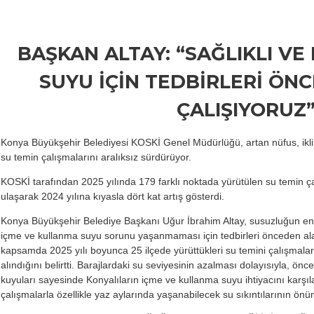
BAŞKAN ALTAY: “SAĞLIKLI VE 
SUYU İÇİN TEDBİRLERİ ÖN
ÇALIŞIYORUZ
Konya Büyükşehir Belediyesi KOSKİ Genel Müdürlüğü, artan nüfus, iklim d
su temin çalışmalarını aralıksız sürdürüyor.
KOSKİ tarafından 2025 yılında 179 farklı noktada yürütülen su temin ç
ulaşarak 2024 yılına kıyasla dört kat artış gösterdi.
Konya Büyükşehir Belediye Başkanı Uğur İbrahim Altay, susuzluğun en f
içme ve kullanma suyu sorunu yaşanmaması için tedbirleri önceden alara
kapsamda 2025 yılı boyunca 25 ilçede yürüttükleri su temini çalışmalar
alındığını belirtti. Barajlardaki su seviyesinin azalması dolayısıyla, önc
kuyuları sayesinde Konyalıların içme ve kullanma suyu ihtiyacını karşıla
çalışmalarla özellikle yaz aylarında yaşanabilecek su sıkıntılarının önün