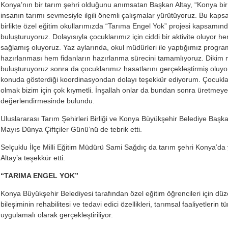
Konya’nın bir tarım şehri olduğunu anımsatan Başkan Altay, “Konya bir
insanın tarımı sevmesiyle ilgili önemli çalışmalar yürütüyoruz. Bu kaps
birlikte özel eğitim okullarımızda “Tarıma Engel Yok” projesi kapsamında 
buluşturuyoruz. Dolayısıyla çocuklarımız için ciddi bir aktivite oluyor 
sağlamış oluyoruz. Yaz aylarında, okul müdürleri ile yaptığımız pro
hazırlanması hem fidanların hazırlanma sürecini tamamlıyoruz. Dikim 
buluşturuyoruz sonra da çocuklarımız hasatlarını gerçekleştirmiş oluy
konuda gösterdiği koordinasyondan dolayı teşekkür ediyorum. Çocukları
olmak bizim için çok kıymetli. İnşallah onlar da bundan sonra üretmeye
değerlendirmesinde bulundu.
Uluslararası Tarım Şehirleri Birliği ve Konya Büyükşehir Belediye Başkan
Mayıs Dünya Çiftçiler Günü’nü de tebrik etti.
Selçuklu İlçe Milli Eğitim Müdürü Sami Sağdıç da tarım şehri Konya’da 
Altay’a teşekkür etti.
“TARIMA ENGEL YOK”
Konya Büyükşehir Belediyesi tarafından özel eğitim öğrencileri için düz
bileşiminin rehabilitesi ve tedavi edici özellikleri, tarımsal faaliyetlerin 
uygulamalı olarak gerçekleştiriliyor.