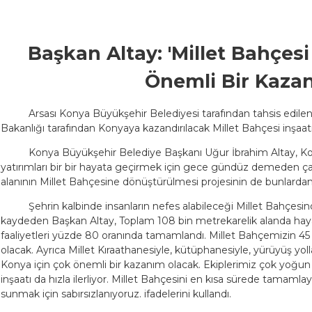
Başkan Altay: 'Millet Bahçes
Önemli Bir Kaza
Arsası Konya Büyükşehir Belediyesi tarafından tahsis edilen; 
Bakanlığı tarafından Konyaya kazandırılacak Millet Bahçesi inşaatı
Konya Büyükşehir Belediye Başkanı Uğur İbrahim Altay, Kon
yatırımları bir bir hayata geçirmek için gece gündüz demeden çalı
alanının Millet Bahçesine dönüştürülmesi projesinin de bunlardan 
Şehrin kalbinde insanların nefes alabileceği Millet Bahçesin
kaydeden Başkan Altay, Toplam 108 bin metrekarelik alanda haya
faaliyetleri yüzde 80 oranında tamamlandı. Millet Bahçemizin 45
olacak. Ayrıca Millet Kıraathanesiyle, kütüphanesiyle, yürüyüş yollar
Konya için çok önemli bir kazanım olacak. Ekiplerimiz çok yoğun bi
inşaatı da hızla ilerliyor. Millet Bahçesini en kısa sürede tamaml
sunmak için sabırsızlanıyoruz. ifadelerini kullandı.