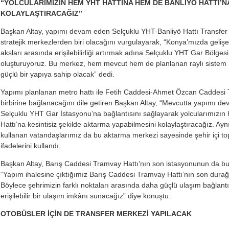
“YOLCULARIMIZIN HEM YHT HATTINA HEM DE BANLİYÖ HATTI’NA
KOLAYLAŞTIRACAĞIZ”
Başkan Altay, yapımı devam eden Selçuklu YHT-Banliyö Hattı Transfer M
stratejik merkezlerden biri olacağını vurgulayarak, “Konya’mızda geliş
aksları arasında erişilebilirliği artırmak adına Selçuklu YHT Gar Bölges
oluşturuyoruz. Bu merkez, hem mevcut hem de planlanan raylı sistem hatl
güçlü bir yapıya sahip olacak” dedi.
Yapımı planlanan metro hattı ile Fetih Caddesi-Ahmet Özcan Caddesi Tr
birbirine bağlanacağını dile getiren Başkan Altay, “Mevcutta yapımı d
Selçuklu YHT Gar İstasyonu’na bağlantısını sağlayarak yolcularımızı
Hattı’na kesintisiz şekilde aktarma yapabilmesini kolaylaştıracağız. Ayn
kullanan vatandaşlarımız da bu aktarma merkezi sayesinde şehir içi top
ifadelerini kullandı.
Başkan Altay, Barış Caddesi Tramvay Hattı’nın son istasyonunun da bu 
“Yapım ihalesine çıktığımız Barış Caddesi Tramvay Hattı’nın son dura
Böylece şehrimizin farklı noktaları arasında daha güçlü ulaşım bağlant
erişilebilir bir ulaşım imkânı sunacağız” diye konuştu.
OTOBÜSLER İÇİN DE TRANSFER MERKEZİ YAPILACAK