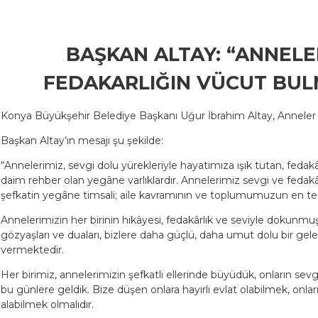
BAŞKAN ALTAY: “ANNELER
FEDAKARLIĞIN VÜCUT BUL
Konya Büyükşehir Belediye Başkanı Uğur İbrahim Altay, Anneler G
Başkan Altay’ın mesajı şu şekilde:
“Annelerimiz, sevgi dolu yürekleriyle hayatımıza ışık tutan, fedakârl
daim rehber olan yegâne varlıklardır. Annelerimiz sevgi ve fedakâ
şefkatin yegâne timsali; aile kavramının ve toplumumuzun en tem
Annelerimizin her birinin hikâyesi, fedakârlık ve seviyle dokunmuş
gözyaşları ve duaları, bizlere daha güçlü, daha umut dolu bir ge
vermektedir.
Her birimiz, annelerimizin şefkatli ellerinde büyüdük, onların sevg
bu günlere geldik. Bize düşen onlara hayırlı evlat olabilmek, onların
alabilmek olmalıdır.