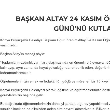
BAŞKAN ALTAY 24 KASIM 
GÜNÜ’NÜ KUTL
Konya Büyükşehir Belediye Başkanı Uğur İbrahim Altay, 24 Kasım Öğre
yayımladı.
Başkan Altay’ın mesajı şöyle:
“Toplumların aydınlık yarınlara ulaşmasında en önemli rolü oynayan öğr
kalmayıp, aynı zamanda hayat yolculuğunda rehberlik eden, değerlerim
kahramanlarımızdır.
Öğretmenlerimizin emek ve fedakârlığı, güçlü ve müreffeh bir Türkiye'ni
Konya Büyükşehir Belediyesi olarak, eğitime ve öğretmenlerimize des
görevlerimizin başında gelir.
Bu doğrultuda öğretmenlerimizin daha iyi şartlarda görev yapabilmesi v
sunulabilmek adına elimizden gelen tüm gayreti gösteriyoruz. Biliyoruz k