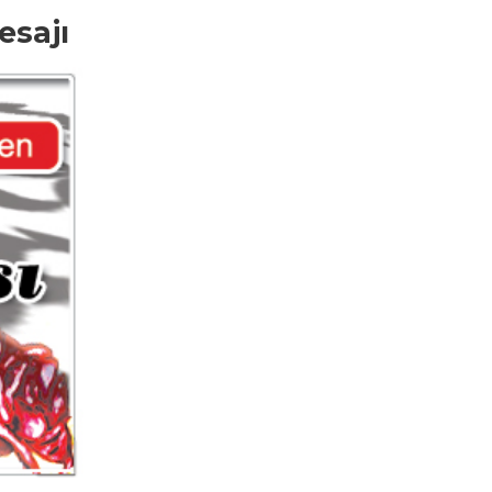
esajı