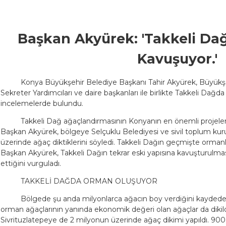
Başkan Akyürek: 'Takkeli Dağ
Kavuşuyor.'
Konya Büyükşehir Belediye Başkanı Tahir Akyürek, Büyükşeh
Sekreter Yardımcıları ve daire başkanları ile birlikte Takkeli Dağ
incelemelerde bulundu.
Takkeli Dağ ağaçlandırmasının Konyanın en önemli projel
Başkan Akyürek, bölgeye Selçuklu Belediyesi ve sivil toplum kurulu
üzerinde ağaç diktiklerini söyledi. Takkeli Dağın geçmişte ormanl
Başkan Akyürek, Takkeli Dağın tekrar eski yapısına kavuşturulması 
ettiğini vurguladı.
TAKKELİ DAĞDA ORMAN OLUŞUYOR
Bölgede şu anda milyonlarca ağacın boy verdiğini kaydede
orman ağaçlarının yanında ekonomik değeri olan ağaçlar da dikil
Sivrituzlatepeye de 2 milyonun üzerinde ağaç dikimi yapıldı. 90