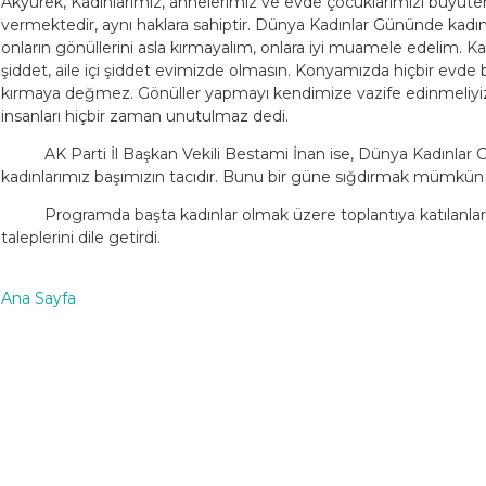
Akyürek, Kadınlarımız, annelerimiz ve evde çocuklarımızı büyüte
vermektedir, aynı haklara sahiptir. Dünya Kadınlar Gününde kadın
onların gönüllerini asla kırmayalım, onlara iyi muamele edelim. Ka
şiddet, aile içi şiddet evimizde olmasın. Konyamızda hiçbir evd
kırmaya değmez. Gönüller yapmayı kendimize vazife edinmeliyiz,
insanları hiçbir zaman unutulmaz dedi.
AK Parti İl Başkan Vekili Bestami İnan ise, Dünya Kadınlar G
kadınlarımız başımızın tacıdır. Bunu bir güne sığdırmak mümkün d
Programda başta kadınlar olmak üzere toplantıya katılanlar ve
taleplerini dile getirdi.
Ana Sayfa