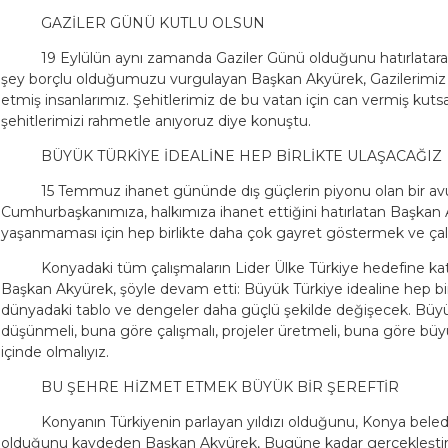
GAZİLER GÜNÜ KUTLU OLSUN
19 Eylülün aynı zamanda Gaziler Günü olduğunu hatırlatara
şey borçlu olduğumuzu vurgulayan Başkan Akyürek, Gazilerimiz
etmiş insanlarımız. Şehitlerimiz de bu vatan için can vermiş kutsal k
şehitlerimizi rahmetle anıyoruz diye konuştu.
BÜYÜK TÜRKİYE İDEALİNE HEP BİRLİKTE ULAŞACAĞIZ
15 Temmuz ihanet gününde dış güçlerin piyonu olan bir avu
Cumhurbaşkanımıza, halkımıza ihanet ettiğini hatırlatan Başkan A
yaşanmaması için hep birlikte daha çok gayret göstermek ve çalış
Konyadaki tüm çalışmaların Lider Ülke Türkiye hedefine katk
Başkan Akyürek, şöyle devam etti: Büyük Türkiye idealine hep bi
dünyadaki tablo ve dengeler daha güçlü şekilde değişecek. Büyük
düşünmeli, buna göre çalışmalı, projeler üretmeli, buna göre bü
içinde olmalıyız.
BU ŞEHRE HİZMET ETMEK BÜYÜK BİR ŞEREFTİR
Konyanın Türkiyenin parlayan yıldızı olduğunu, Konya beled
olduğunu kaydeden Başkan Akyürek, Bugüne kadar gerçekleştirdi