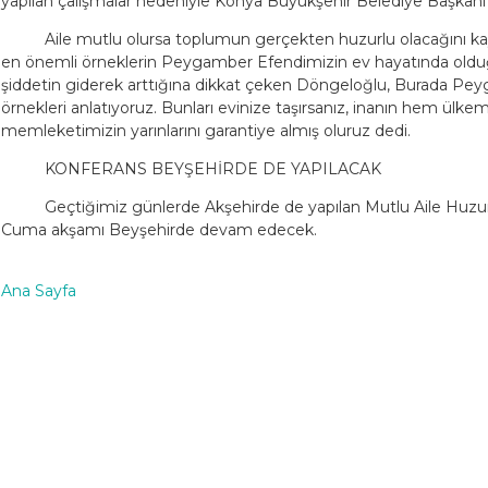
yapılan çalışmalar nedeniyle Konya Büyükşehir Belediye Başkanı T
Aile mutlu olursa toplumun gerçekten huzurlu olacağını 
en önemli örneklerin Peygamber Efendimizin ev hayatında olduğ
şiddetin giderek arttığına dikkat çeken Döngeloğlu, Burada Pey
örnekleri anlatıyoruz. Bunları evinize taşırsanız, inanın hem ülke
memleketimizin yarınlarını garantiye almış oluruz dedi.
KONFERANS BEYŞEHİRDE DE YAPILACAK
Geçtiğimiz günlerde Akşehirde de yapılan Mutlu Aile Huzu
Cuma akşamı Beyşehirde devam edecek.
Ana Sayfa