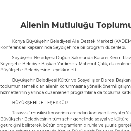
Ailenin Mutluluğu Toplum
Konya Büyükşehir Belediyesi Aile Destek Merkezi (KADEM)
Konferansları kapsamında Seydişehirde bir program düzenledi.
Seydişehir Belediyesi Düğün Salonunda Kuran-ı Kerim tila
Seydişehir Belediye Başkan Yardımcısı Mahmut Çalık, düzenlen
Büyükşehir Belediyesine teşekkür etti.
Büyükşehir Belediyesi Kültür ve Sosyal İşler Dairesi Başka
toplumun temeli olan ailenin korunmasına yönelik önemli çalışmal
hizmetlerinin yanında düzenlenen programlarla da topluma katkı s
BÜYÜKŞEHİRE TEŞEKKÜR
Tasavvuf musikisi konserinin ardından konuşan İlahiyatçı
Büyükşehir Belediyesinin tüm şehir genelinde sosyal ve kültür
getirdiğini belirterek, bütün programların o ruhla ve şuurla gerçek