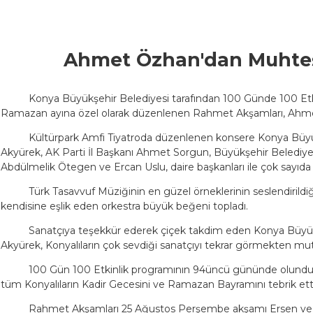
Ahmet Özhan'dan Muhte
Konya Büyükşehir Belediyesi tarafından 100 Günde 100 Etk
Ramazan ayına özel olarak düzenlenen Rahmet Akşamları, Ahmet
Kültürpark Amfi Tiyatroda düzenlenen konsere Konya Büyü
Akyürek, AK Parti İl Başkanı Ahmet Sorgun, Büyükşehir Belediyes
Abdülmelik Ötegen ve Ercan Uslu, daire başkanları ile çok sayıda K
Türk Tasavvuf Müziğinin en güzel örneklerinin seslendiri
kendisine eşlik eden orkestra büyük beğeni topladı.
Sanatçıya teşekkür ederek çiçek takdim eden Konya Büyük
Akyürek, Konyalıların çok sevdiği sanatçıyı tekrar görmekten mutl
100 Gün 100 Etkinlik programının 94üncü gününde olundu
tüm Konyalıların Kadir Gecesini ve Ramazan Bayramını tebrik ett
Rahmet Akşamları 25 Ağustos Perşembe akşamı Ersen ve D