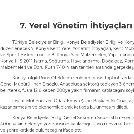
7. Yerel Yönetim İhtiyaçları
Türkiye Belediyeler Birliği, Konya Belediyeler Birliği ve Ko
düzenlenecek 7. Konya Kent Yerel Yönetim İhtiyaçları, Kent Mobi
ve Spor Tesisleri Fuarı ile 8. Konya Yapı Malzemeleri, Yapı Teknolo
Konya IHS 2011 Isıtma, Soğutma, Havalandırma, Doğalgaz, Pompa
Malzemeleri ve Boru Fuarı 7-10 Nisan tarihleri arasında gerçekleşt
Konuyla ilgili Rixos Otelde düzenlenen basın toplantısınd
Genel Müdürü İlhan Ersözlü, Anadoluda sektörü toplayan 3 önemli 
belirterek, fuara 12 ülkeden 200ye yakın firmanın katılacağını söyl
İnşaat Mühendisleri Odası Konya Şube Başkanı Ali Çınar, açı
kazandırmasını ve ekonomik olarak katkıda bulunmasını diledi.
Konya Belediyeler Birliği Genel Sekreteri Sebahattin Esen is
400e yakın belediye yöneticisinin katılacağı fuarın mevzuat bilgil
ve şehre katkıda bulunacağını ifade etti.