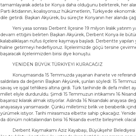
tamamlayarak adeta bir Konya daha olduğunu belirterek, her alan
Parti iktidarının, koalisyonsuz hükümetlerin, Türkiyede ekonomik
dile getirdi. Başkan Akyürek, bu süreçte Konyanın her alanda çağ 
Yeni yasa sonrası Derbent İlçesine 19 milyon liralık yatırım ya
devam ettiğini belirten Başkan Akyürek, Derbent Konya ile büt
kalabalıklaşan nüfus ilçelere kaymaya başladı. Derbentte yapılan 
haline getirmeyi hedefliyoruz. İlçelerimizde göçü tersine çevirm
başaracak ilçelerimizden birisi diye konuştu.
YENİDEN BÜYÜK TÜRKİYEYİ KURACAĞIZ
Konuşmasında 15 Temmuzda yaşanan ihanete ve referandu
saldırılara da değenin Başkan Akyürek, şunları söyledi: 15 Temm
savaş ve işgal tehlikesi altına girdi. Türk tarihinde ilk defa millet ay
millet eliyle durduruldu. Şimdi 15 Temmuzun intikamını 16 Nisan
başarısız kılarak almak istiyorlar. Aslında 16 Nisandaki anayasa 
anayasaya yansımasıdır. Çünkü milletimiz birlik ve beraberlik içind
yürümek istiyor. Tarihi mirasımıza elbette sahip çıkacağız. Yenid
da dönüm noktalarından birisi 16 Nisanda evette birleşmek olacak
Derbent Kaymakamı Aziz Kayabaşı, Büyükşehir Belediyesi yön