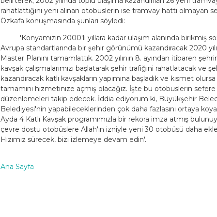
belirterek; 2002 yılında toplu ulaşıma kazandırılan 26 yeni tramv
rahatlattığını yeni alınan otobüslerin ise tramvay hattı olmayan 
Özkafa konuşmasında şunları söyledi:
'Konyamızın 2000'li yıllara kadar ulaşım alanında birikmiş 
Avrupa standartlarında bir şehir görünümü kazandıracak 2020 yılı
Master Planını tamamlattık. 2002 yılının 8. ayından itibaren şe
kavşak çalışmalarımızı başlatarak şehir trafiğini rahatlatacak v
kazandıracak katlı kavşakların yapımına başladık ve kısmet olursa bu
tamamını hizmetinize açmış olacağız. İşte bu otobüslerin sefere k
düzenlemeleri takip edecek. İddia ediyorum ki, Büyükşehir Beled
Belediyesi'nin yapabileceklerinden çok daha fazlasını ortaya koyara
Ayda 4 Katlı Kavşak programımızla bir rekora imza atmış bulunuyo
çevre dostu otobüslere Allah'ın izniyle yeni 30 otobüsü daha ek
Hızımız sürecek, bizi izlemeye devam edin'.
Ana Sayfa